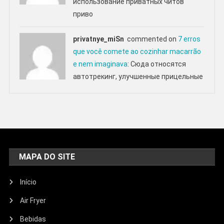
использование приватных читов
приво
privatnye_miSn
commented on
7 erros
que você comete ao cozinhar macarrão
e nem imaginava
: Сюда относятся
автотрекинг, улучшенные прицельные
MAPA DO SITE
Início
Air Fryer
Bebidas