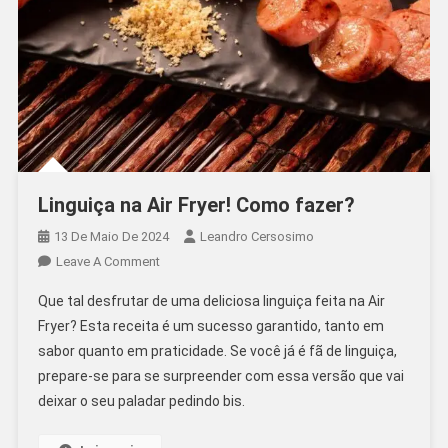
Linguiça na Air Fryer! Como fazer?
13 De Maio De 2024
Leandro Cersosimo
On
Leave A Comment
Linguiça
Que tal desfrutar de uma deliciosa linguiça feita na Air
Na
Fryer? Esta receita é um sucesso garantido, tanto em
Air
sabor quanto em praticidade. Se você já é fã de linguiça,
Fryer!
prepare-se para se surpreender com essa versão que vai
Como
Fazer?
deixar o seu paladar pedindo bis.