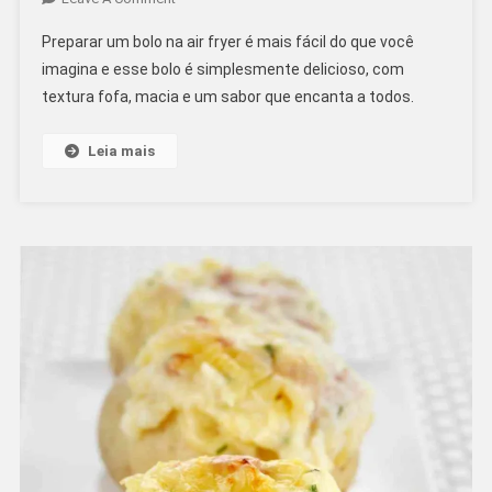
Bolo
Preparar um bolo na air fryer é mais fácil do que você
Na
imagina e esse bolo é simplesmente delicioso, com
Air
textura fofa, macia e um sabor que encanta a todos.
Fryer!
Como
Fazer?
Leia mais