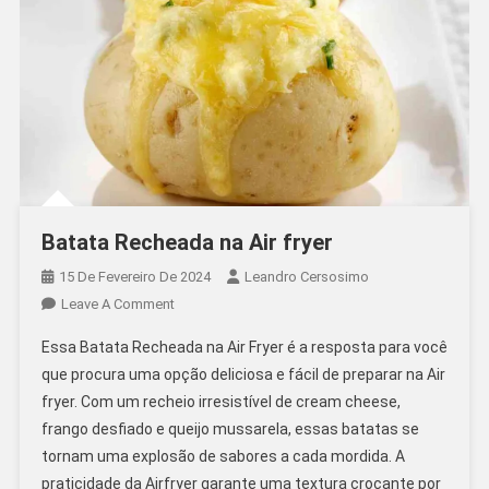
Batata Recheada na Air fryer
15 De Fevereiro De 2024
Leandro Cersosimo
On
Leave A Comment
Batata
Essa Batata Recheada na Air Fryer é a resposta para você
Recheada
que procura uma opção deliciosa e fácil de preparar na Air
Na
fryer. Com um recheio irresistível de cream cheese,
Air
frango desfiado e queijo mussarela, essas batatas se
Fryer
tornam uma explosão de sabores a cada mordida. A
praticidade da Airfryer garante uma textura crocante por