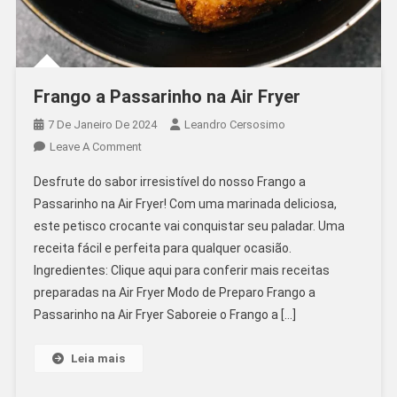
Frango a Passarinho na Air Fryer
7 De Janeiro De 2024
Leandro Cersosimo
On
Leave A Comment
Frango
Desfrute do sabor irresistível do nosso Frango a
A
Passarinho na Air Fryer! Com uma marinada deliciosa,
Passarinho
este petisco crocante vai conquistar seu paladar. Uma
Na
receita fácil e perfeita para qualquer ocasião.
Air
Fryer
Ingredientes: Clique aqui para conferir mais receitas
preparadas na Air Fryer Modo de Preparo Frango a
Passarinho na Air Fryer Saboreie o Frango a […]
Leia mais