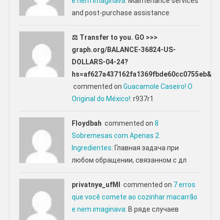
e nem imaginava
: Maintenance services
and post-purchase assistance
⚖ Transfer to you. GO >>>
graph.org/BALANCE-36824-US-
DOLLARS-04-24?
hs=af627a437162fa1369fbde60cc0755eb&
commented on
Guacamole Caseiro! O
Original do México!
: r937r1
Floydbah
commented on
8
Sobremesas com Apenas 2
Ingredientes
: Главная задача при
любом обращении, связанном с дл
privatnye_ufMl
commented on
7 erros
que você comete ao cozinhar macarrão
e nem imaginava
: В ряде случаев