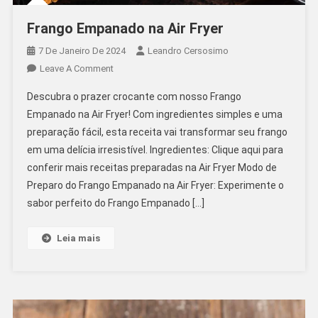
Frango Empanado na Air Fryer
7 De Janeiro De 2024
Leandro Cersosimo
On
Leave A Comment
Frango
Descubra o prazer crocante com nosso Frango
Empanado
Empanado na Air Fryer! Com ingredientes simples e uma
Na
preparação fácil, esta receita vai transformar seu frango
Air
em uma delícia irresistível. Ingredientes: Clique aqui para
Fryer
conferir mais receitas preparadas na Air Fryer Modo de
Preparo do Frango Empanado na Air Fryer: Experimente o
sabor perfeito do Frango Empanado […]
Leia mais