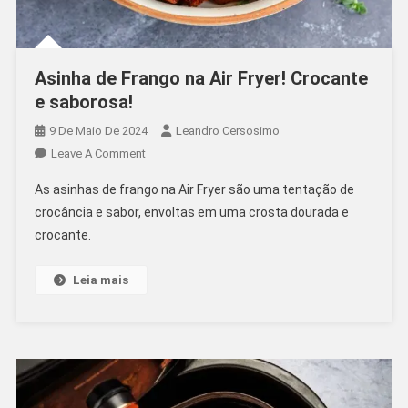
Asinha de Frango na Air Fryer! Crocante
e saborosa!
9 De Maio De 2024
Leandro Cersosimo
On
Leave A Comment
Asinha
As asinhas de frango na Air Fryer são uma tentação de
De
crocância e sabor, envoltas em uma crosta dourada e
Frango
crocante.
Na
Air
Fryer!
Leia mais
Crocante
E
Saborosa!