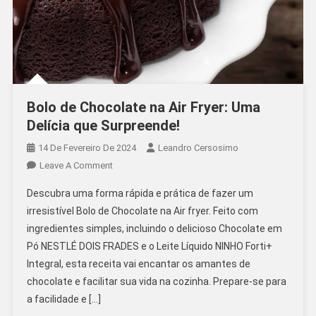
Bolo de Chocolate na Air Fryer: Uma
Delícia que Surpreende!
14 De Fevereiro De 2024
Leandro Cersosimo
On
Leave A Comment
Bolo
Descubra uma forma rápida e prática de fazer um
De
irresistível Bolo de Chocolate na Air fryer. Feito com
Chocolate
ingredientes simples, incluindo o delicioso Chocolate em
Na
Pó NESTLÉ DOIS FRADES e o Leite Líquido NINHO Forti+
Air
Fryer:
Integral, esta receita vai encantar os amantes de
Uma
chocolate e facilitar sua vida na cozinha. Prepare-se para
Delícia
a facilidade e […]
Que