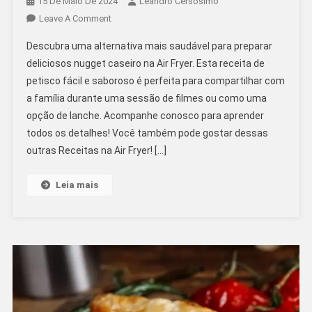
15 De Maio De 2024
Leandro Cersosimo
On
Leave A Comment
Nugget
Descubra uma alternativa mais saudável para preparar
Caseiro
deliciosos nugget caseiro na Air Fryer. Esta receita de
Na
petisco fácil e saboroso é perfeita para compartilhar com
Air
a família durante uma sessão de filmes ou como uma
Fryer:
Uma
opção de lanche. Acompanhe conosco para aprender
Opção
todos os detalhes! Você também pode gostar dessas
Deliciosa
outras Receitas na Air Fryer! […]
E
Saudável
Leia mais