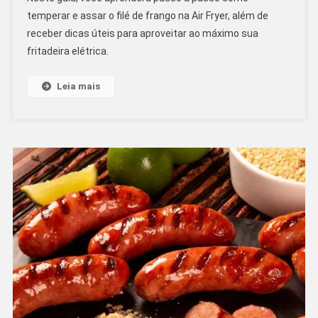
Filé
temperar e assar o filé de frango na Air Fryer, além de
De
receber dicas úteis para aproveitar ao máximo sua
Frango
fritadeira elétrica.
Na
Air
Fryer!
Leia mais