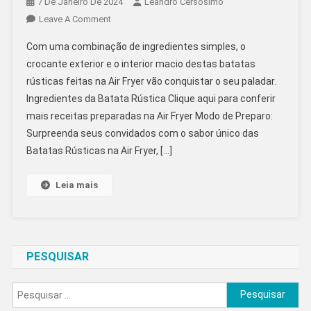
7 De Janeiro De 2024
Leandro Cersosimo
On
Leave A Comment
Batata
Com uma combinação de ingredientes simples, o
Rústica
crocante exterior e o interior macio destas batatas
Na
rústicas feitas na Air Fryer vão conquistar o seu paladar.
Air
Ingredientes da Batata Rústica Clique aqui para conferir
Fryer
mais receitas preparadas na Air Fryer Modo de Preparo:
Surpreenda seus convidados com o sabor único das
Batatas Rústicas na Air Fryer, […]
Leia mais
PESQUISAR
Pesquisar
por: