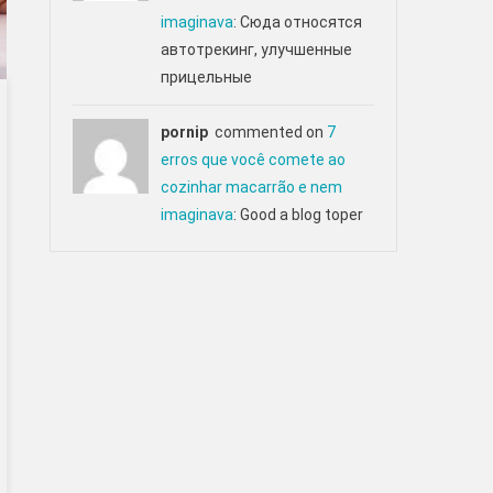
imaginava
: Сюда относятся
автотрекинг, улучшенные
прицельные
pornip
commented on
7
erros que você comete ao
cozinhar macarrão e nem
imaginava
: Good a blog toper