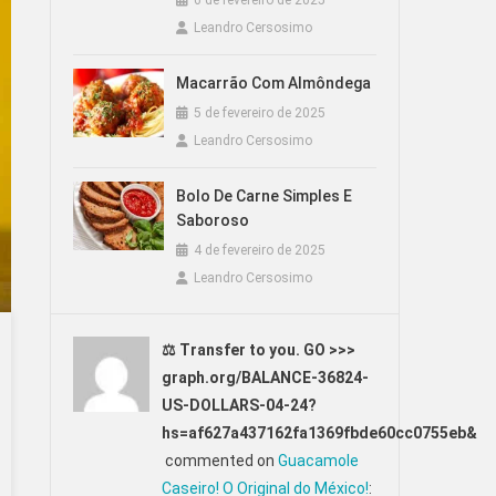
6 de fevereiro de 2025
Leandro Cersosimo
Macarrão Com Almôndega
5 de fevereiro de 2025
Leandro Cersosimo
Bolo De Carne Simples E
Saboroso
4 de fevereiro de 2025
Leandro Cersosimo
⚖ Transfer to you. GO >>>
graph.org/BALANCE-36824-
US-DOLLARS-04-24?
hs=af627a437162fa1369fbde60cc0755eb&
commented on
Guacamole
Caseiro! O Original do México!
: