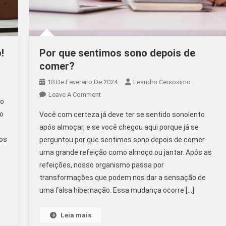
!
Por que sentimos sono depois de
comer?
18 De Fevereiro De 2024
Leandro Cersosimo
On
Leave A Comment
ão
Por
lo
Você com certeza já deve ter se sentido sonolento
Que
após almoçar, e se você chegou aqui porque já se
Sentimos
os
perguntou por que sentimos sono depois de comer
Sono
uma grande refeição como almoço ou jantar. Após as
Depois
De
refeições, nosso organismo passa por
Comer?
transformações que podem nos dar a sensação de
uma falsa hibernação. Essa mudança ocorre […]
Leia mais