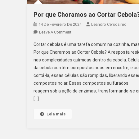
Por que Choramos ao Cortar Cebola
14 De Fevereiro De 2024
Leandro Cersosimo
On
Leave A Comment
Por
Cortar cebolas é uma tarefa comum na cozinha, ma
Que
Por que Choramos ao Cortar Cebola? A resposta resi
Choramos
nas complexidades químicas dentro da cebola. Célul
Ao
da cebola contêm compostos ricos em enxofre, e ao
Cortar
Cebola?
cortá-la, essas células são rompidas, liberando esse
compostos no ar. Esses compostos sulfurados
reagem sob a ação de enzimas, transformando-se 
[…]
Leia mais