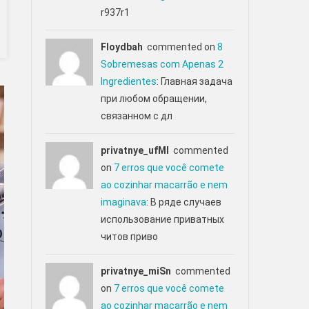
r937r1
Floydbah
commented on
8
Sobremesas com Apenas 2
Ingredientes
: Главная задача
при любом обращении,
связанном с дл
privatnye_ufMl
commented
on
7 erros que você comete
ao cozinhar macarrão e nem
imaginava
: В ряде случаев
использование приватных
читов приво
privatnye_miSn
commented
on
7 erros que você comete
ao cozinhar macarrão e nem