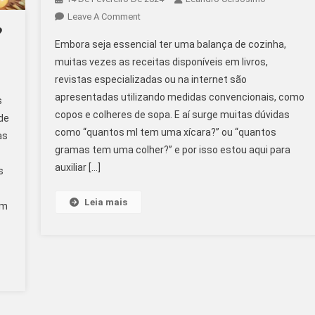
On
Leave A Comment
?
O
Embora seja essencial ter uma balança de cozinha,
Guia
muitas vezes as receitas disponíveis em livros,
Definitivo
revistas especializadas ou na internet são
Para
apresentadas utilizando medidas convencionais, como
Medir
s
Ingredientes!
copos e colheres de sopa. E aí surge muitas dúvidas
de
Tabela
como “quantos ml tem uma xícara?” ou “quantos
as
De
gramas tem uma colher?” e por isso estou aqui para
Pesos
auxiliar […]
s
E
Medidas!
Leia mais
em