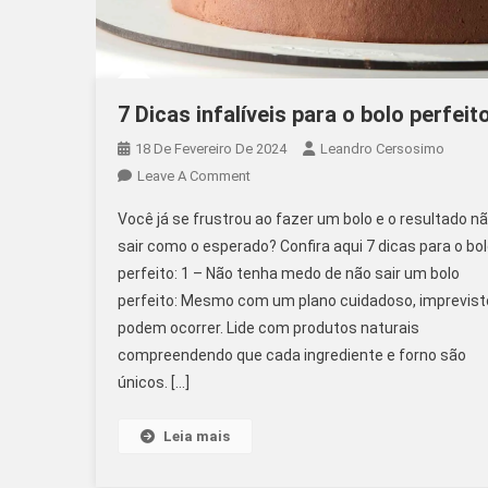
7 Dicas infalíveis para o bolo perfeito
18 De Fevereiro De 2024
Leandro Cersosimo
On
Leave A Comment
7
Você já se frustrou ao fazer um bolo e o resultado n
Dicas
sair como o esperado? Confira aqui 7 dicas para o bo
Infalíveis
perfeito: 1 – Não tenha medo de não sair um bolo
Para
perfeito: Mesmo com um plano cuidadoso, imprevist
O
Bolo
podem ocorrer. Lide com produtos naturais
Perfeito!
compreendendo que cada ingrediente e forno são
únicos. […]
Leia mais