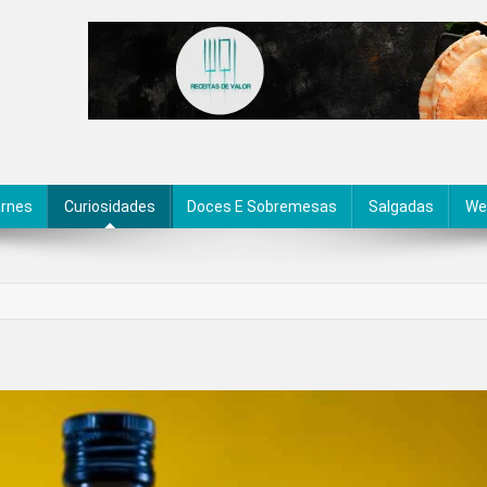
rnes
Curiosidades
Doces E Sobremesas
Salgadas
We