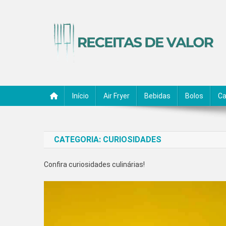
Skip
to
content
Receitas de Valor
Descubra Receitas de Valor
Início
Air Fryer
Bebidas
Bolos
Ca
CATEGORIA:
CURIOSIDADES
Confira curiosidades culinárias!