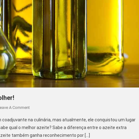
lher!
On
eave A Comment
Qual
 coadjuvante na culinária, mas atualmente, ele conquistou um lugar
O
be qual o melhor azeite? Sabe a diferença entre o azeite extra
Melhor
 azeite também ganha reconhecimento por […]
Azeite?