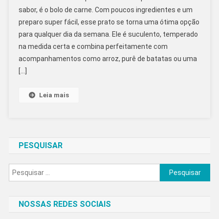
De
sabor, é o bolo de carne. Com poucos ingredientes e um
Carne
preparo super fácil, esse prato se torna uma ótima opção
Simples
para qualquer dia da semana. Ele é suculento, temperado
E
Saboroso
na medida certa e combina perfeitamente com
acompanhamentos como arroz, purê de batatas ou uma
[…]
Leia mais
PESQUISAR
Pesquisar
por:
NOSSAS REDES SOCIAIS