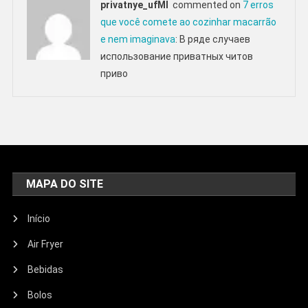
privatnye_ufMl
commented on
7 erros
que você comete ao cozinhar macarrão
e nem imaginava
: В ряде случаев
использование приватных читов
приво
MAPA DO SITE
Início
Air Fryer
Bebidas
Bolos