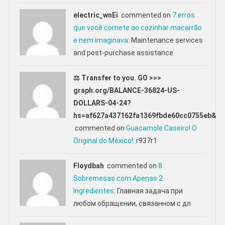
electric_wnEi
commented on
7 erros
que você comete ao cozinhar macarrão
e nem imaginava
: Maintenance services
and post-purchase assistance
⚖ Transfer to you. GO >>>
graph.org/BALANCE-36824-US-
DOLLARS-04-24?
hs=af627a437162fa1369fbde60cc0755eb&
commented on
Guacamole Caseiro! O
Original do México!
: r937r1
Floydbah
commented on
8
Sobremesas com Apenas 2
Ingredientes
: Главная задача при
любом обращении, связанном с дл