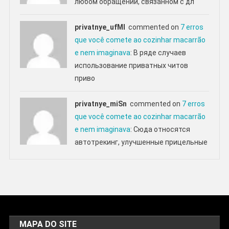
любом обращении, связанном с дл
privatnye_ufMl
commented on
7 erros
que você comete ao cozinhar macarrão
e nem imaginava
: В ряде случаев
использование приватных читов
приво
privatnye_miSn
commented on
7 erros
que você comete ao cozinhar macarrão
e nem imaginava
: Сюда относятся
автотрекинг, улучшенные прицельные
MAPA DO SITE