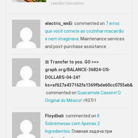
Leandro Cersosimo
electric_wnEi
commented on
7 erros
que você comete ao cozinhar macarrão
e nem imaginava
: Maintenance services
and post-purchase assistance
⚖ Transfer to you. GO >>>
graph.org/BALANCE-36824-US-
DOLLARS-04-24?
hs=af627a437162fa1369fbde60cc0755eb&
commented on
Guacamole Caseiro! O
Original do México!
: r937r1
Floydbah
commented on
8
Sobremesas com Apenas 2
Ingredientes
: Главная задача при