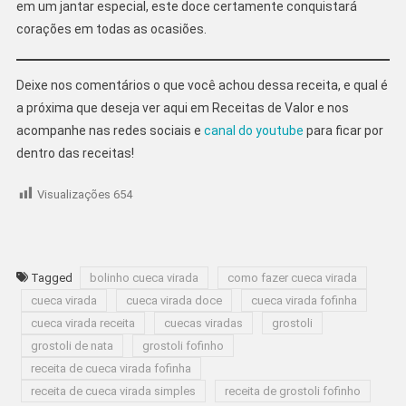
em um jantar especial, este doce certamente conquistará
corações em todas as ocasiões.
Deixe nos comentários o que você achou dessa receita, e qual é
a próxima que deseja ver aqui em Receitas de Valor e nos
acompanhe nas redes sociais e
canal do youtube
para ficar por
dentro das receitas!
Visualizações
654
Tagged
bolinho cueca virada
como fazer cueca virada
cueca virada
cueca virada doce
cueca virada fofinha
cueca virada receita
cuecas viradas
grostoli
grostoli de nata
grostoli fofinho
receita de cueca virada fofinha
receita de cueca virada simples
receita de grostoli fofinho