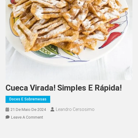
Cueca Virada! Simples E Rápida!
Doces E Sobremesas
Leandro Cersosimo
21 De Maio De 2024
On
Leave A Comment
Cueca
Virada!