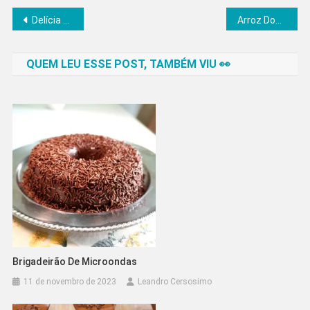
Navegação
Delícia de Purê de Batata Cremoso!
Arroz Doce Cremoso!
de
QUEM LEU ESSE POST, TAMBÉM VIU 👀
Post
Brigadeirão De Microondas
11 de novembro de 2023
Leandro Cersosimo