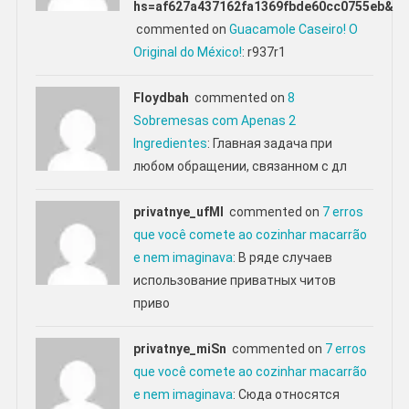
hs=af627a437162fa1369fbde60cc0755eb&
commented on
Guacamole Caseiro! O
Original do México!
: r937r1
Floydbah
commented on
8
Sobremesas com Apenas 2
Ingredientes
: Главная задача при
любом обращении, связанном с дл
privatnye_ufMl
commented on
7 erros
que você comete ao cozinhar macarrão
e nem imaginava
: В ряде случаев
использование приватных читов
приво
privatnye_miSn
commented on
7 erros
que você comete ao cozinhar macarrão
e nem imaginava
: Сюда относятся