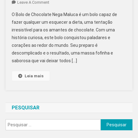
On
Leave A Comment
Bolo
O Bolo de Chocolate Nega Maluca é um bolo capaz de
De
fazer qualquer um esquecer a dieta, uma tentação
Chocolate
irresistível para os amantes de chocolate. Com uma
Nega
história curiosa, este bolo conquistou paladares e
Maluca!
Fofinho,
corações ao redor do mundo. Seu preparo é
Fácil
descomplicado e o resultado, uma massa fofinha e
E
saborosa que vai deixar todos […]
Rápido
No
Leia mais
Liquidificador!
PESQUISAR
Pesquisar
por: