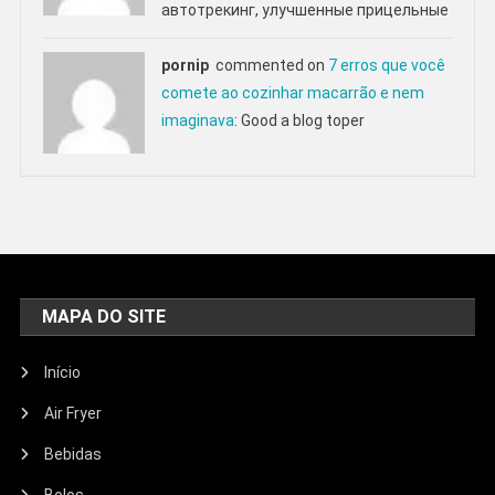
автотрекинг, улучшенные прицельные
pornip
commented on
7 erros que você
comete ao cozinhar macarrão e nem
imaginava
: Good a blog toper
MAPA DO SITE
Início
Air Fryer
Bebidas