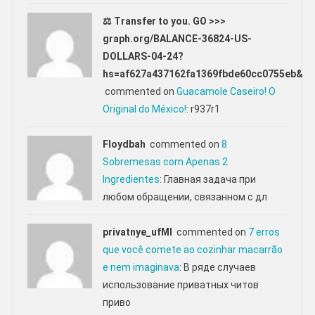
⚖ Transfer to you. GO >>>
graph.org/BALANCE-36824-US-
DOLLARS-04-24?
hs=af627a437162fa1369fbde60cc0755eb&
commented on
Guacamole Caseiro! O
Original do México!
: r937r1
Floydbah
commented on
8
Sobremesas com Apenas 2
Ingredientes
: Главная задача при
любом обращении, связанном с дл
privatnye_ufMl
commented on
7 erros
que você comete ao cozinhar macarrão
e nem imaginava
: В ряде случаев
использование приватных читов
приво