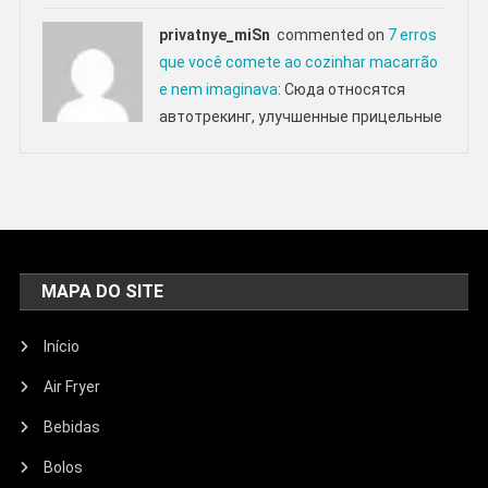
privatnye_miSn
commented on
7 erros
que você comete ao cozinhar macarrão
e nem imaginava
: Сюда относятся
автотрекинг, улучшенные прицельные
MAPA DO SITE
Início
Air Fryer
Bebidas
Bolos